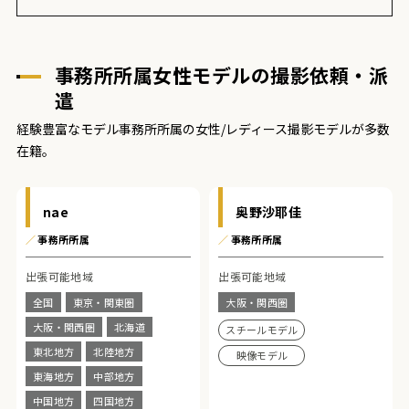
事務所所属女性モデルの撮影依頼・派
遣
経験豊富なモデル事務所所属の女性/レディース撮影モデルが多数
在籍。
nae
奥野沙耶佳
／
事務所所属
／
事務所所属
出張可能地域
出張可能地域
全国
東京・関東圏
大阪・関西圏
大阪・関西圏
北海道
スチールモデル
東北地方
北陸地方
映像モデル
東海地方
中部地方
中国地方
四国地方