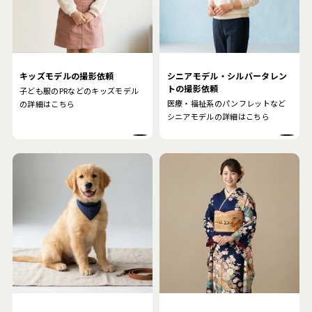
キッズモデルの撮影依頼
シニアモデル・シルバータレン
トの撮影依頼
子ども服のPRなどのキッズモデル
医療・福祉系のパンフレットなど
の詳細はこちら
シニアモデルの詳細はこちら