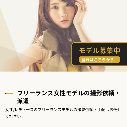
モデル募集中
登録はこちらから
フリーランス女性モデルの撮影依頼・
派遣
女性/レディースのフリーランスモデルの撮影依頼・手配はお任せ
ください。