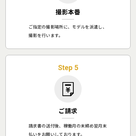
撮影本番
ご指定の撮影場所に、モデルを派遣し、
撮影を行います。
Step 5
ご請求
請求書の送付後、稼働月の末締め翌月末
払いをお願いしております。