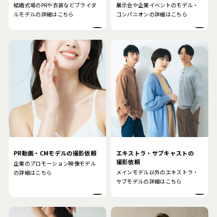
結婚式場のPRや衣装などブライダ
展示会や企業イベントのモデル・
ルモデルの詳細はこちら
コンパニオンの詳細はこちら
PR動画・CMモデルの
撮影依頼
エキストラ・サブキャストの
撮影依頼
企業のプロモーション映像モデル
メインモデル以外のエキストラ・
の詳細はこちら
サブモデルの詳細はこちら