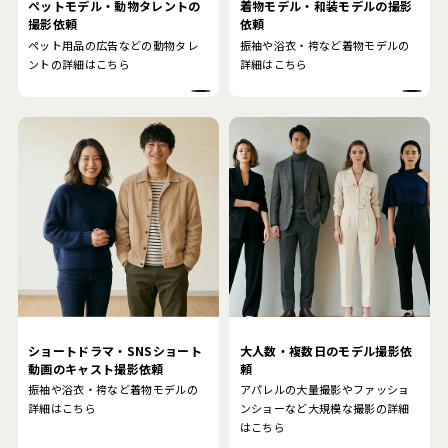
ペットモデル・動物タレントの
着物モデル・和装モデルの撮影
撮影依頼
依頼
ペット用品の広告などの動物タレ
振袖や浴衣・袴など着物モデルの
ントの詳細はこちら
詳細はこちら
ショートドラマ・SNSショート
大人数・複数日のモデル撮影依
動画のキャスト撮影依頼
頼
振袖や浴衣・袴など着物モデルの
アパレルの大量撮影やファッショ
詳細はこちら
ンショーなど大規模な撮影の詳細
はこちら