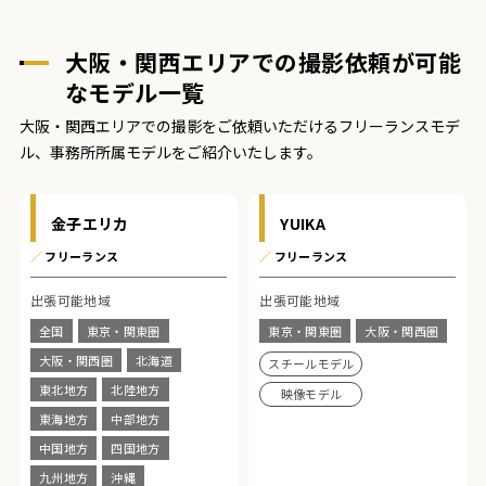
大阪・関西エリアでの撮影依頼が可能
なモデル一覧
大阪・関西エリアでの撮影をご依頼いただけるフリーランスモデ
ル、事務所所属モデルをご紹介いたします。
金子エリカ
YUIKA
／
フリーランス
／
フリーランス
出張可能地域
出張可能地域
全国
東京・関東圏
東京・関東圏
大阪・関西圏
大阪・関西圏
北海道
スチールモデル
東北地方
北陸地方
映像モデル
東海地方
中部地方
中国地方
四国地方
九州地方
沖縄