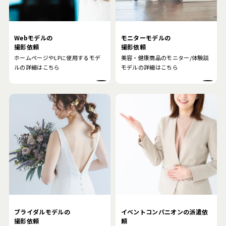
Webモデルの
モニターモデルの
撮影依頼
撮影依頼
ホームページやLPに使用するモデ
美容・健康商品のモニター/体験談
ルの詳細はこちら
モデルの詳細はこちら
ブライダルモデルの
イベントコンパニオンの
派遣依
撮影依頼
頼