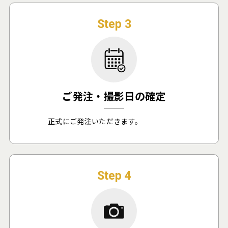
Step 3
ご発注・撮影日の確定
正式にご発注いただきます。
Step 4