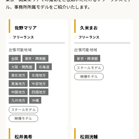
ル、事務所所属モデルをご紹介いたします。
佐野マリア
久米まお
／
フリーランス
／
フリーランス
出張可能地域
出張可能地域
全国
東京・関東圏
東京・関東圏
大阪・関西圏
北海道
スチールモデル
東北地方
北陸地方
映像モデル
東海地方
中部地方
中国地方
四国地方
九州地方
沖縄
スチールモデル
映像モデル
松井美希
松田洸輔