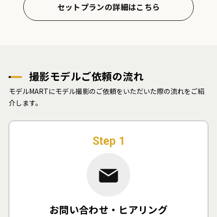
セットプランの詳細はこちら
撮影モデルご依頼の流れ
モデルMARTにモデル撮影のご依頼をいただいた際の流れをご紹
介します。
Step 1
お問い合わせ・ヒアリング