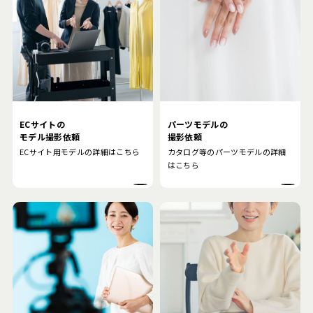
ECサイトの
パーツモデルの
モデル撮影依頼
撮影依頼
ECサイト用モデルの詳細はこちら
カタログ等のパーツモデルの詳細
はこちら