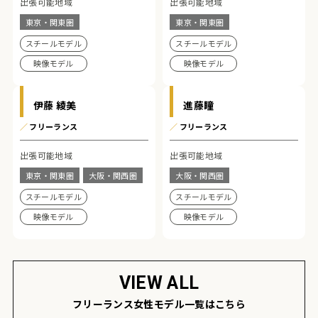
出張可能地域
出張可能地域
東京・関東圏
東京・関東圏
スチールモデル
スチールモデル
映像モデル
映像モデル
伊藤 綾美
進藤瞳
／
フリーランス
／
フリーランス
出張可能地域
出張可能地域
東京・関東圏
大阪・関西圏
大阪・関西圏
スチールモデル
スチールモデル
映像モデル
映像モデル
VIEW ALL
フリーランス女性モデル一覧はこちら