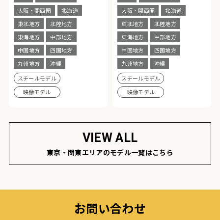
大阪・関西圏
北海道
大阪・関西圏
北海道
東北地方
北陸地方
東北地方
北陸地方
東海地方
中部地方
東海地方
中部地方
中国地方
四国地方
中国地方
四国地方
九州地方
沖縄
九州地方
沖縄
スチールモデル
スチールモデル
映像モデル
映像モデル
VIEW ALL
東京・関東エリアのモデル一覧はこちら
お問い合わせ