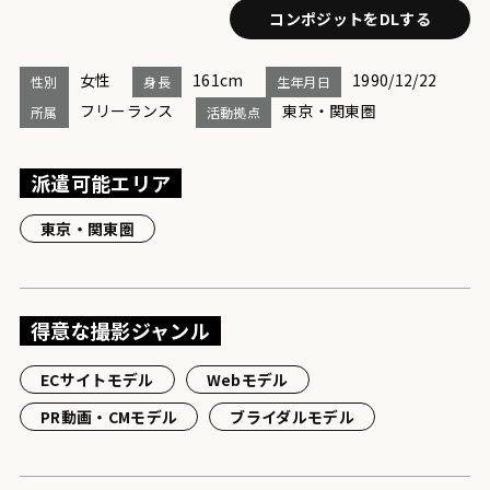
コンポジットをDLする
女性
161cm
1990/12/22
性別
身長
生年月日
フリーランス
東京・関東圏
所属
活動拠点
派遣可能エリア
東京・関東圏
得意な撮影ジャンル
ECサイトモデル
Webモデル
PR動画・CMモデル
ブライダルモデル