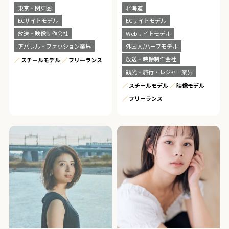
東京・関東圏
北海道
ECサイトモデル
ECサイトモデル
放送・映像制作会社
Webサイトモデル
アパレル・ファッション業界
外国人/ハーフモデル
放送・映像制作会社
スチールモデル
フリーランス
観光・旅行・レジャー業界
スチールモデル
映像モデル
フリーランス