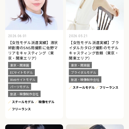
2026.06.01
2026.05.21
【女性モデル派遣実績】液状
【女性モデル派遣実績】ブラ
絆創膏のSNS用撮影に佐野マ
イダルカタログ撮影のモデル
リアをキャスティング（東
キャスティング依頼（東京・
京・関東エリア）
関東エリア）
東京・関東圏
東京・関東圏
ECサイトモデル
ブライダルモデル
Webサイトモデル
放送・映像制作会社
パーツモデル
スチールモデル
フリーランス
放送・映像制作会社
スチールモデル
映像モデル
フリーランス