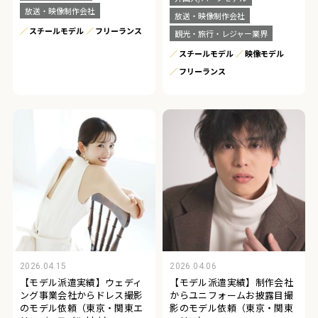
放送・映像制作会社
放送・映像制作会社
スチールモデル
フリーランス
観光・旅行・レジャー業界
スチールモデル
映像モデル
フリーランス
2026.04.15
2026.04.06
【モデル派遣実績】ウェディ
【モデル派遣実績】制作会社
ング事業会社からドレス撮影
からユニフォームお披露目撮
のモデル依頼（東京・関東エ
影のモデル依頼（東京・関東