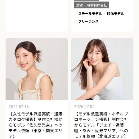
放送・映像制作会社
スチールモデル
映像モデル
フリーランス
2026.07.16
2026.07.09
【女性モデル派遣実績・通販
【モデル派遣実績・ホテルプ
カタログ撮影】制作会社様か
ロモーション撮影】制作会社
らモデル「佐久間梨奈」への
からモデル「ジエイ・進藤
モデル依頼（東京・関東エリ
瞳・あみ・佐野マリア」への
ア）
モデル依頼（北海道エリア）