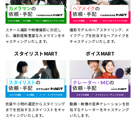
スチール撮影や映像撮影に対応し
撮影モデルのヘアスタイリング、メ
た、撮影経験豊富なカメラマンをキ
イクアップを担当するヘアメイクを
ャスティングいたします。
キャスティングいたします。
スタイリストMART
ボイスMART
動画・映像の音声ナレーションを担
衣装や小物の選定からスタイリング
当するナレーターをキャスティング
までを担当するスタイリストをキャ
いたします。
スティングいたします。