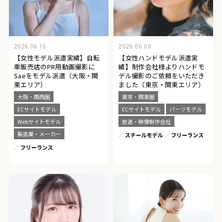
2026.06.16
2026.06.09
【女性モデル派遣実績】自転
【女性ハンドモデル派遣実
車販売店のPR用動画撮影に
績】制作会社様よりハンドモ
Saeをモデル派遣（大阪・関
デル撮影のご依頼をいただき
東エリア）
ました（東京・関東エリア）
大阪・関西圏
東京・関東圏
ECサイトモデル
ECサイトモデル
パーツモデル
Webサイトモデル
放送・映像制作会社
製造業・メーカー
スチールモデル
フリーランス
フリーランス