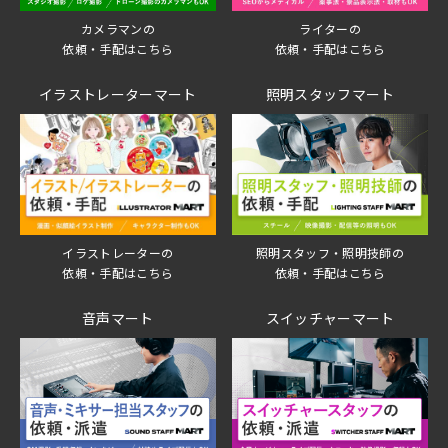
ライターの
カメラマンの
依頼・手配はこちら
依頼・手配はこちら
イラストレーターマート
照明スタッフマート
イラストレーターの
照明スタッフ・照明技師の
依頼・手配はこちら
依頼・手配はこちら
音声マート
スイッチャーマート