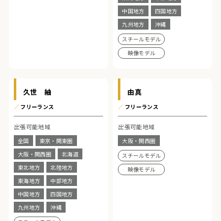
中国地方
四国地方
九州地方
沖縄
スチールモデル
映像モデル
久世 紬
由真
／
フリーランス
／
フリーランス
出張可能地域
出張可能地域
全国
東京・関東圏
大阪・関西圏
大阪・関西圏
北海道
スチールモデル
東北地方
北陸地方
映像モデル
東海地方
中部地方
中国地方
四国地方
九州地方
沖縄