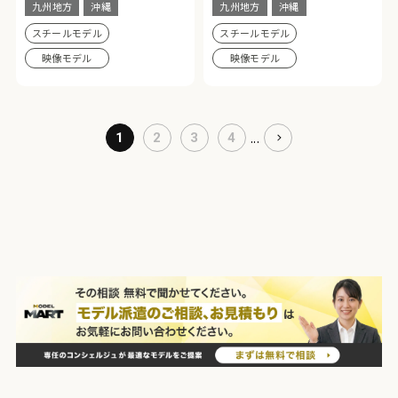
九州地方
沖縄
九州地方
沖縄
スチールモデル
スチールモデル
映像モデル
映像モデル
...
1
2
3
4