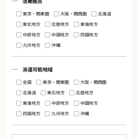
活動拠点
東京・関東圏
大阪・関西圏
北海道
東北地方
北陸地方
東海地方
中部地方
中国地方
四国地方
九州地方
沖縄
派遣可能地域
全国
東京・関東圏
大阪・関西圏
北海道
東北地方
北陸地方
東海地方
中部地方
中国地方
四国地方
九州地方
沖縄