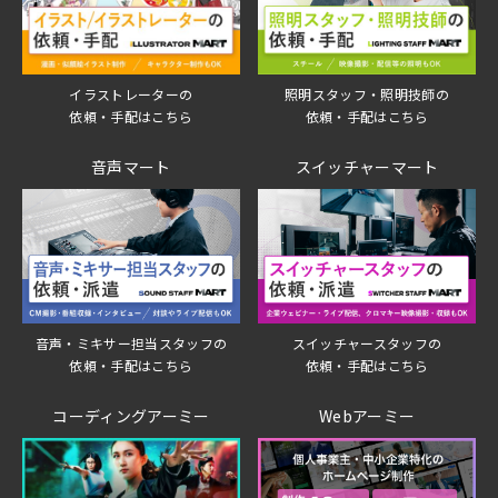
イラストレーターの
照明スタッフ・照明技師の
依頼・手配はこちら
依頼・手配はこちら
音声マート
スイッチャーマート
音声・ミキサー担当スタッフの
スイッチャースタッフの
依頼・手配はこちら
依頼・手配はこちら
コーディングアーミー
Webアーミー