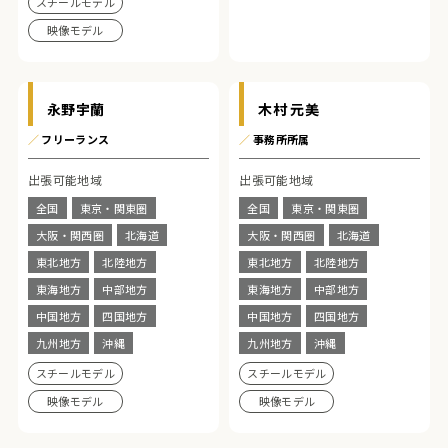
スチールモデル
映像モデル
永野宇蘭
木村 元美
／
フリーランス
／
事務所所属
出張可能地域
出張可能地域
全国
東京・関東圏
全国
東京・関東圏
大阪・関西圏
北海道
大阪・関西圏
北海道
東北地方
北陸地方
東北地方
北陸地方
東海地方
中部地方
東海地方
中部地方
中国地方
四国地方
中国地方
四国地方
九州地方
沖縄
九州地方
沖縄
スチールモデル
スチールモデル
映像モデル
映像モデル