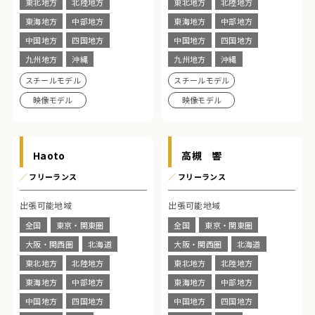
東北地方
北陸地方
東北地方
北陸地方
東海地方
中部地方
東海地方
中部地方
中国地方
四国地方
中国地方
四国地方
九州地方
沖縄
九州地方
沖縄
スチールモデル
スチールモデル
映像モデル
映像モデル
Haoto
高槻 響
／
フリーランス
／
フリーランス
出張可能地域
出張可能地域
全国
東京・関東圏
全国
東京・関東圏
大阪・関西圏
北海道
大阪・関西圏
北海道
東北地方
北陸地方
東北地方
北陸地方
東海地方
中部地方
東海地方
中部地方
中国地方
四国地方
中国地方
四国地方