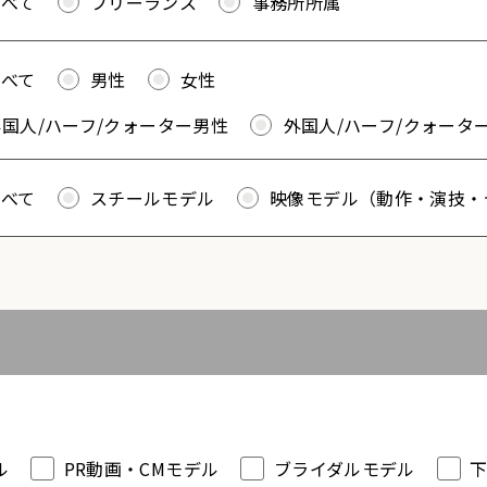
すべて
フリーランス
事務所所属
すべて
男性
女性
外国人/ハーフ/クォーター男性
外国人/ハーフ/クォータ
すべて
スチールモデル
映像モデル（動作・演技・
ル
PR動画・CMモデル
ブライダルモデル
下