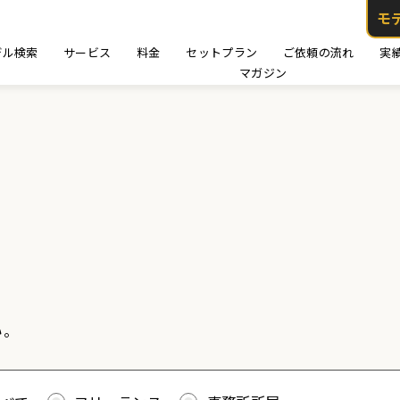
モ
デル検索
サービス
料金
セットプラン
ご依頼の流れ
実
マガジン
い。