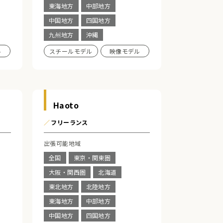
東海地方
中部地方
中国地方
四国地方
九州地方
沖縄
ル
スチールモデル
映像モデル
Haoto
／
フリーランス
出張可能地域
全国
東京・関東圏
大阪・関西圏
北海道
東北地方
北陸地方
東海地方
中部地方
中国地方
四国地方