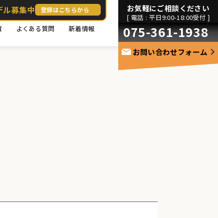
お気軽にご相談ください
デル募集中
登録はこちらから
[ 電話 : 平日9:00-18:00受付 ]
075-361-1938
績
よくある質問
新着情報
お問い合わせフォーム