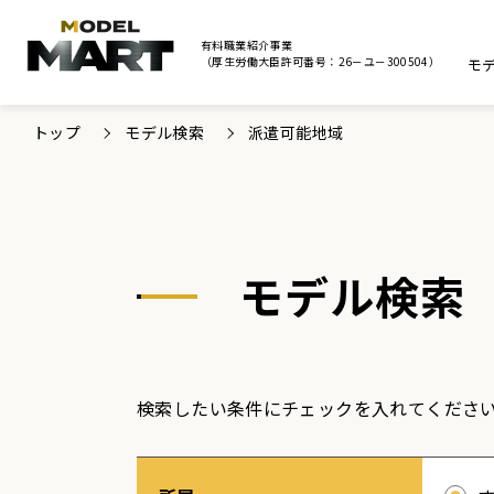
有料職業紹介事業
（厚生労働大臣許可番号：26－ユ－300504）
モ
トップ
モデル検索
派遣可能地域
モデル検索
検索したい条件にチェックを入れてくださ