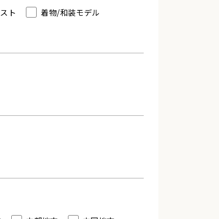
ャスト
着物/和装モデル