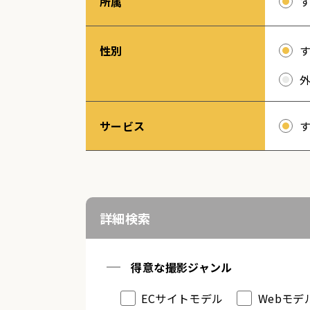
所属
性別
サービス
詳細検索
得意な撮影ジャンル
ECサイトモデル
Webモデ