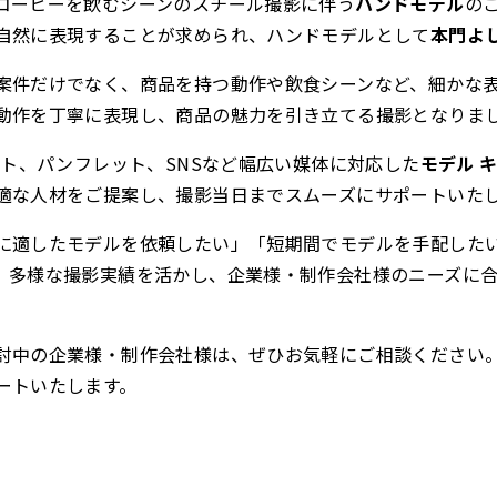
コーヒーを飲むシーンのスチール撮影に伴う
ハンドモデル
の
自然に表現することが求められ、ハンドモデルとして
本門よ
案件だけでなく、商品を持つ動作や飲食シーンなど、細かな
動作を丁寧に表現し、商品の魅力を引き立てる撮影となりま
イト、パンフレット、SNSなど幅広い媒体に対応した
モデル 
適な人材をご提案し、撮影当日までスムーズにサポートいた
に適したモデルを依頼したい」「短期間でモデルを手配した
、多様な撮影実績を活かし、企業様・制作会社様のニーズに
討中の企業様・制作会社様は、ぜひお気軽にご相談ください
ートいたします。
ら