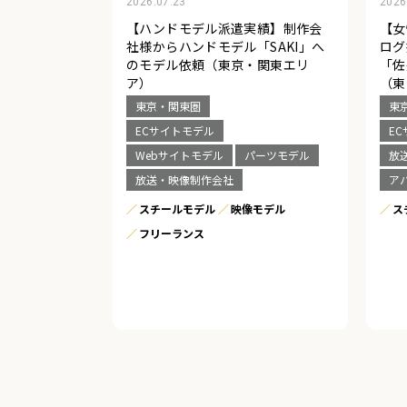
2026.07.23
2026
【ハンドモデル派遣実績】制作会
【女
社様からハンドモデル「SAKI」へ
ログ
のモデル依頼（東京・関東エリ
「佐
ア）
（東
東京・関東圏
東
ECサイトモデル
E
Webサイトモデル
パーツモデル
放
放送・映像制作会社
ア
スチールモデル
映像モデル
ス
フリーランス