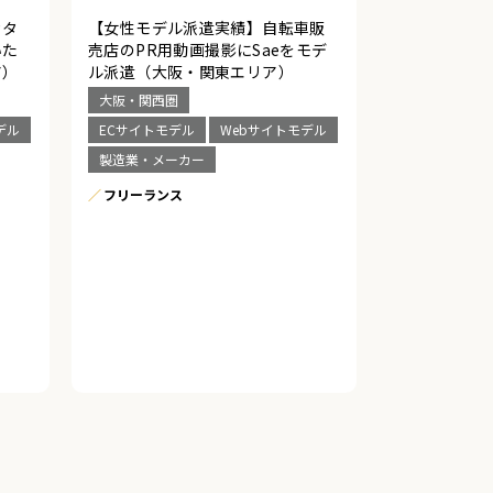
カタ
【女性モデル派遣実績】自転車販
いた
売店のPR用動画撮影にSaeをモデ
ア）
ル派遣（大阪・関東エリア）
大阪・関西圏
デル
ECサイトモデル
Webサイトモデル
製造業・メーカー
フリーランス