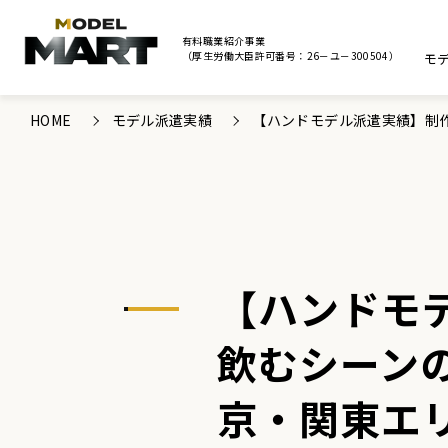
有料職業紹介事業
（厚生労働大臣許可番号：26－ユ－300504）
モ
HOME
モデル派遣実績
【ハンドモデル派遣実績】制
【ハンドモ
飲むシーン
京・関東エ