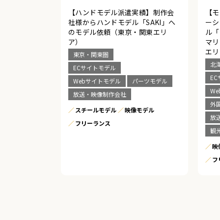
【ハンドモデル派遣実績】制作会
【モ
社様からハンドモデル「SAKI」へ
ーシ
のモデル依頼（東京・関東エリ
ル「
ア）
マリ
エリ
東京・関東圏
北
ECサイトモデル
E
Webサイトモデル
パーツモデル
W
放送・映像制作会社
外
スチールモデル
映像モデル
放
フリーランス
観
映
フ