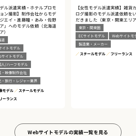
デル派遣実績・ホテルプロモ
【女性モデル派遣実績】雑貨
ョン撮影】制作会社からモデ
ログ撮影のモデル派遣依頼を
ジエイ・進藤瞳・あみ・佐野
だきました（東京・関東エリ
ア」へのモデル依頼（北海道
東京・関東圏
ア）
ECサイトモデル
Webサイトモ
海道
製造業・メーカー
Cサイトモデル
スチールモデル
フリーランス
ebサイトモデル
国人/ハーフモデル
送・映像制作会社
光・旅行・レジャー業界
像モデル
スチールモデル
リーランス
Webサイトモデルの実績一覧を見る