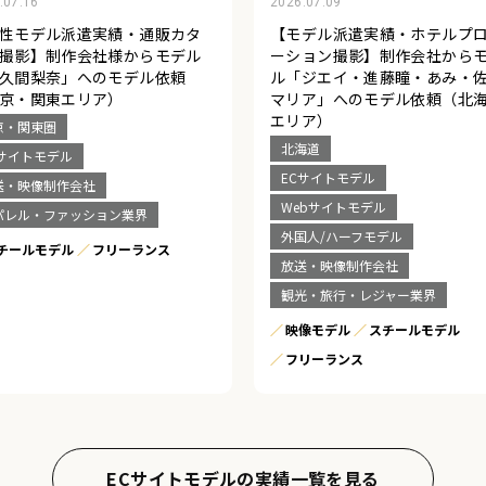
.07.16
2026.07.09
性モデル派遣実績・通販カタ
【モデル派遣実績・ホテルプ
撮影】制作会社様からモデル
ーション撮影】制作会社から
久間梨奈」へのモデル依頼
ル「ジエイ・進藤瞳・あみ・
京・関東エリア）
マリア」へのモデル依頼（北
エリア）
京・関東圏
北海道
Cサイトモデル
ECサイトモデル
送・映像制作会社
Webサイトモデル
パレル・ファッション業界
外国人/ハーフモデル
チールモデル
フリーランス
放送・映像制作会社
観光・旅行・レジャー業界
映像モデル
スチールモデル
フリーランス
ECサイトモデルの実績一覧を見る