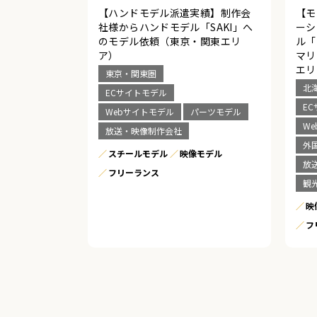
【ハンドモデル派遣実績】制作会
【モ
社様からハンドモデル「SAKI」へ
ーシ
のモデル依頼（東京・関東エリ
ル「
ア）
マリ
エリ
東京・関東圏
北
ECサイトモデル
E
Webサイトモデル
パーツモデル
W
放送・映像制作会社
外
スチールモデル
映像モデル
放
フリーランス
観
映
フ