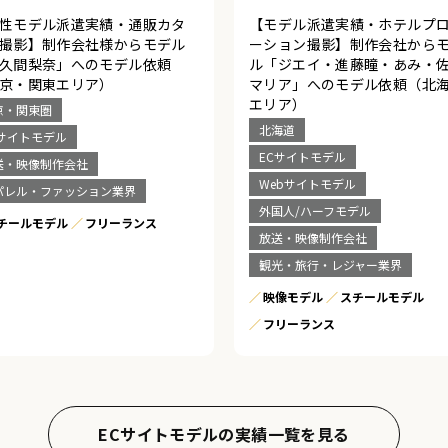
性モデル派遣実績・通販カタ
【モデル派遣実績・ホテルプ
撮影】制作会社様からモデル
ーション撮影】制作会社から
久間梨奈」へのモデル依頼
ル「ジエイ・進藤瞳・あみ・
京・関東エリア）
マリア」へのモデル依頼（北
エリア）
京・関東圏
北海道
Cサイトモデル
ECサイトモデル
送・映像制作会社
Webサイトモデル
パレル・ファッション業界
外国人/ハーフモデル
チールモデル
フリーランス
放送・映像制作会社
観光・旅行・レジャー業界
映像モデル
スチールモデル
フリーランス
ECサイトモデルの実績一覧を見る