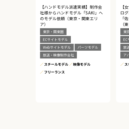
【ハンドモデル派遣実績】制作会
【女
社様からハンドモデル「SAKI」へ
ログ
のモデル依頼（東京・関東エリ
「佐
ア）
（東
東京・関東圏
東
ECサイトモデル
E
Webサイトモデル
パーツモデル
放
放送・映像制作会社
ア
スチールモデル
映像モデル
ス
フリーランス