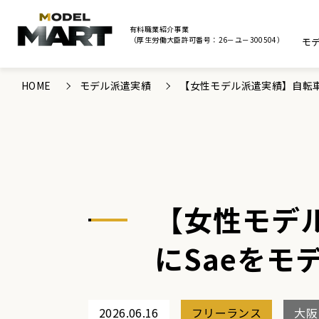
有料職業紹介事業
（厚生労働大臣許可番号：26－ユ－300504）
モ
HOME
モデル派遣実績
【女性モデル派遣実績】自転車
【女性モデ
にSaeを
2026.06.16
フリーランス
大阪