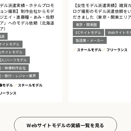
デル派遣実績・ホテルプロモ
【女性モデル派遣実績】雑貨
ョン撮影】制作会社からモデ
ログ撮影のモデル派遣依頼を
ジエイ・進藤瞳・あみ・佐野
だきました（東京・関東エリ
ア」へのモデル依頼（北海道
東京・関東圏
ア）
ECサイトモデル
Webサイトモ
海道
製造業・メーカー
Cサイトモデル
スチールモデル
フリーランス
ebサイトモデル
国人/ハーフモデル
送・映像制作会社
光・旅行・レジャー業界
像モデル
スチールモデル
リーランス
Webサイトモデルの実績一覧を見る