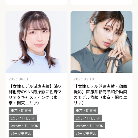
2026.06.01
2026.02.19
【女性モデル派遣実績】液状
【女性モデル派遣実績・動画
絆創膏のSNS用撮影に佐野マ
撮影】医療系新商品紹介動画
リアをキャスティング（東
のモデル依頼（東京・関東エ
京・関東エリア）
リア）
東京・関東圏
東京・関東圏
ECサイトモデル
ECサイトモデル
Webサイトモデル
Webサイトモデル
パーツモデル
パーツモデル