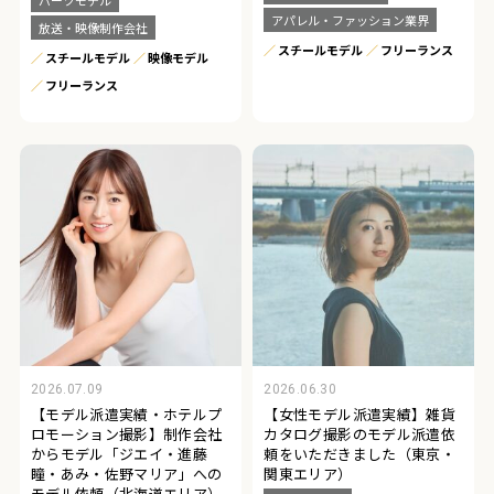
アパレル・ファッション業界
放送・映像制作会社
スチールモデル
フリーランス
スチールモデル
映像モデル
フリーランス
2026.07.09
2026.06.30
【モデル派遣実績・ホテルプ
【女性モデル派遣実績】雑貨
ロモーション撮影】制作会社
カタログ撮影のモデル派遣依
からモデル「ジエイ・進藤
頼をいただきました（東京・
瞳・あみ・佐野マリア」への
関東エリア）
モデル依頼（北海道エリア）