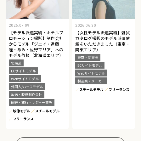
2026.07.09
2026.06.30
【モデル派遣実績・ホテルプ
【女性モデル派遣実績】雑貨
ロモーション撮影】制作会社
カタログ撮影のモデル派遣依
からモデル「ジエイ・進藤
頼をいただきました（東京・
瞳・あみ・佐野マリア」への
関東エリア）
モデル依頼（北海道エリア）
東京・関東圏
北海道
ECサイトモデル
ECサイトモデル
Webサイトモデル
Webサイトモデル
製造業・メーカー
外国人/ハーフモデル
スチールモデル
フリーランス
放送・映像制作会社
観光・旅行・レジャー業界
映像モデル
スチールモデル
フリーランス