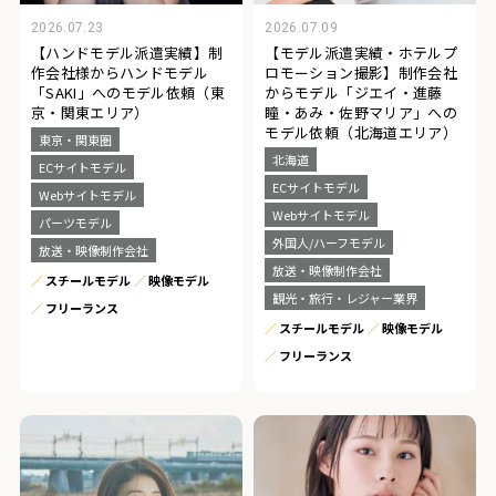
2026.07.23
2026.07.09
【ハンドモデル派遣実績】制
【モデル派遣実績・ホテルプ
作会社様からハンドモデル
ロモーション撮影】制作会社
「SAKI」へのモデル依頼（東
からモデル「ジエイ・進藤
京・関東エリア）
瞳・あみ・佐野マリア」への
モデル依頼（北海道エリア）
東京・関東圏
北海道
ECサイトモデル
ECサイトモデル
Webサイトモデル
Webサイトモデル
パーツモデル
外国人/ハーフモデル
放送・映像制作会社
放送・映像制作会社
スチールモデル
映像モデル
観光・旅行・レジャー業界
フリーランス
スチールモデル
映像モデル
フリーランス