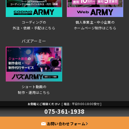
個人事業主・中小企業の
コーディングの
ホームページ制作はこちら
外注・依頼・手配はこちら
バズアーミー
ショート動画の
制作・運用はこちら
お気軽にご相談ください
[ 電話 : 平日9:00-18:00受付 ]
個人情報保護方針
ご利用規約
075-361-1938
運営会社
お役立ち情報サイト
お問い合わせフォーム
2026 © Japan Planning Communications