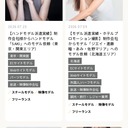
2026.07.23
2026.07.09
【ハンドモデル派遣実績】制
【モデル派遣実績・ホテルプ
作会社様からハンドモデル
ロモーション撮影】制作会社
「SAKI」へのモデル依頼（東
からモデル「ジエイ・進藤
京・関東エリア）
瞳・あみ・佐野マリア」への
モデル依頼（北海道エリア）
東京・関東圏
北海道
ECサイトモデル
ECサイトモデル
Webサイトモデル
Webサイトモデル
パーツモデル
外国人/ハーフモデル
放送・映像制作会社
放送・映像制作会社
スチールモデル
映像モデル
観光・旅行・レジャー業界
フリーランス
スチールモデル
映像モデル
フリーランス