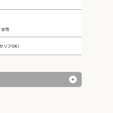
ー女性
セリフOK）