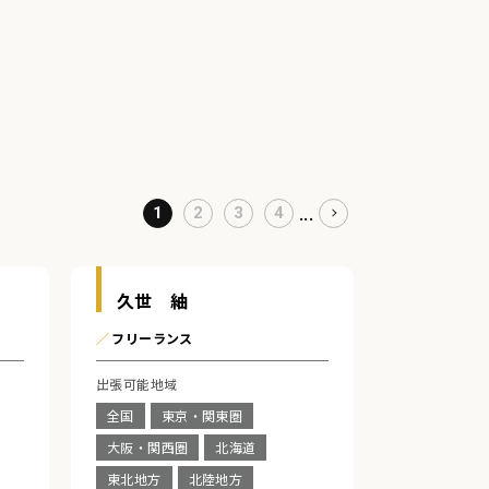
...
1
2
3
4
久世 紬
／
フリーランス
出張可能地域
全国
東京・関東圏
大阪・関西圏
北海道
東北地方
北陸地方