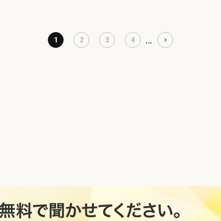
...
1
2
3
4