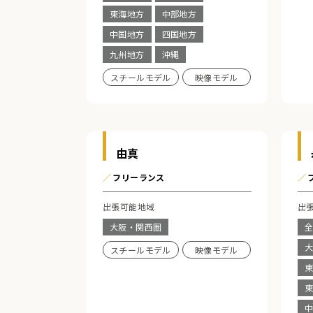
東海地方
中部地方
中国地方
四国地方
九州地方
沖縄
スチールモデル
映像モデル
由真
／
フリーランス
／
出張可能地域
出
大阪・関西圏
スチールモデル
映像モデル