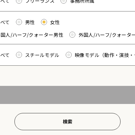
すべて
フリーランス
事務所所属
すべて
男性
女性
外国人/ハーフ/クォーター男性
外国人/ハーフ/クォータ
すべて
スチールモデル
映像モデル（動作・演技・