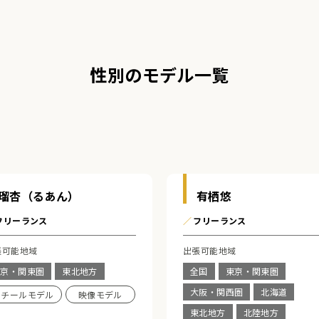
性別のモデル一覧
瑠杏（るあん）
有栖悠
フリーランス
／
フリーランス
張可能地域
出張可能地域
東京・関東圏
東北地方
全国
東京・関東圏
大阪・関西圏
北海道
スチールモデル
映像モデル
東北地方
北陸地方