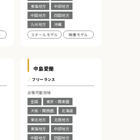
東海地方
中部地方
中国地方
四国地方
九州地方
沖縄
ル
スチールモデル
映像モデル
中島愛蘭
／
フリーランス
出張可能地域
全国
東京・関東圏
大阪・関西圏
北海道
東北地方
北陸地方
東海地方
中部地方
中国地方
四国地方