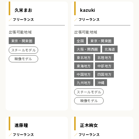
久米まお
kazuki
／
フリーランス
／
フリーランス
出張可能地域
出張可能地域
東京・関東圏
全国
東京・関東圏
大阪・関西圏
北海道
スチールモデル
東北地方
北陸地方
映像モデル
東海地方
中部地方
中国地方
四国地方
九州地方
沖縄
スチールモデル
映像モデル
進藤瞳
正木絢女
／
フリーランス
／
フリーランス