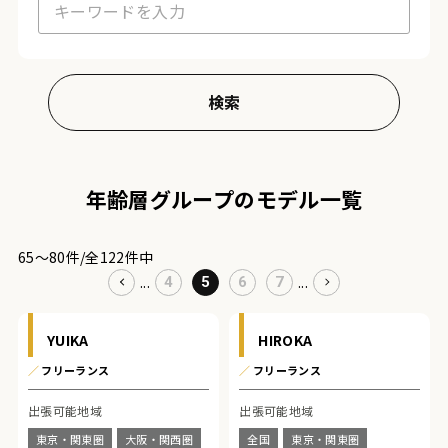
年齢層グループのモデル一覧
65〜80件/全122件中
...
...
4
5
6
7
YUIKA
HIROKA
／
フリーランス
／
フリーランス
出張可能地域
出張可能地域
東京・関東圏
大阪・関西圏
全国
東京・関東圏