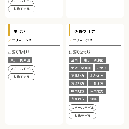
スチールモデル
映像モデル
あづさ
佐野マリア
／
フリーランス
／
フリーランス
出張可能地域
出張可能地域
東京・関東圏
全国
東京・関東圏
大阪・関西圏
北海道
スチールモデル
東北地方
北陸地方
映像モデル
東海地方
中部地方
中国地方
四国地方
九州地方
沖縄
スチールモデル
映像モデル