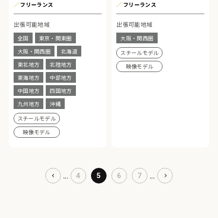
／
フリーランス
／
フリーランス
出張可能地域
出張可能地域
全国
東京・関東圏
大阪・関西圏
大阪・関西圏
北海道
スチールモデル
東北地方
北陸地方
映像モデル
東海地方
中部地方
中国地方
四国地方
九州地方
沖縄
スチールモデル
映像モデル
...
...
4
5
6
7