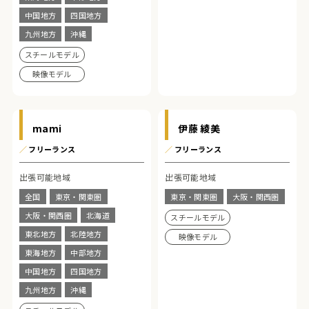
中国地方
四国地方
九州地方
沖縄
スチールモデル
映像モデル
mami
伊藤 綾美
／
フリーランス
／
フリーランス
出張可能地域
出張可能地域
全国
東京・関東圏
東京・関東圏
大阪・関西圏
大阪・関西圏
北海道
スチールモデル
東北地方
北陸地方
映像モデル
東海地方
中部地方
中国地方
四国地方
九州地方
沖縄