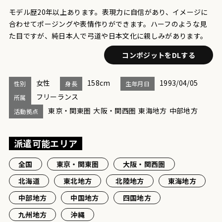
モデル歴20年以上あります。表現力に自信があり、イメージに
合わせてポージングや表情作りができます。ハーフのような見
た目ですが、純日本人で弓道や日本文化に親しみがあります。
コンポジットをDLする
女性
158cm
1993/04/05
性別
身長
生年月日
フリーランス
所属
東京・関東圏
大阪・関西圏
東海地方
中部地方
活動拠点
派遣可能エリア
全国
東京・関東圏
大阪・関西圏
北海道
東北地方
北陸地方
東海地方
中部地方
中国地方
四国地方
九州地方
沖縄